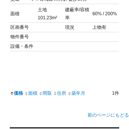
土地
建蔽率/容積
面積
60% / 200%
101.23m²
率
区画番号
現況
上物有
物件番号
設備・条件
価格
面積
間取
住所
築年月
1件
前のページにもどる