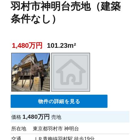
羽村市神明台売地（建築
条件なし）
1,480万円
101.23m²
物件の詳細を見る
1,480万円
価格
売地
所在地
東京都羽村市 神明台
交通
ＪＲ青梅線羽村駅 徒歩19分