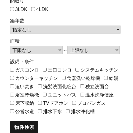
間取り
3LDK
4LDK
築年数
面積
～
設備・条件
ガスコンロ
三口コンロ
システムキッチン
カウンターキッチン
食器洗い乾燥機
給湯
追い焚き
洗髪洗面化粧台
独立洗面台
浴室乾燥機
ユニットバス
温水洗浄便座
床下収納
TVドアホン
プロパンガス
公営水道
排水下水
排水浄化槽