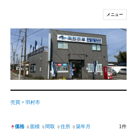
メニュー
売買 > 羽村市
価格
面積
間取
住所
築年月
1件