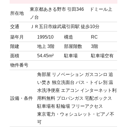
東京都あきる野市 引田346 ドミール上
所在地
ノ台
交通
ＪＲ五日市線武蔵引田駅 徒歩10分
築年月
1995/10
構造
RC
階建
地上 3階
部屋階数
3階
面積
54.45m²
駐車場
駐車場
空有
物件番号
角部屋
リノベーション
ガスコンロ
追
い焚き
独立洗面台
バス・トイレ別
温
水洗浄便座
エアコン
インターネット利
設備・条件
用料無料
プロパンガス
宅配ボックス
駐車場有
駐輪場
フリーアクセス
東京電力・ウォシュレット・ピアノ不
可