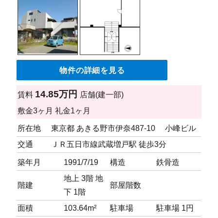
物件の詳細を見る
14.85万円
賃料
店舗(建一部)
敷金
3ヶ月
礼金
1ヶ月
所在地
東京都 あきる野市伊奈487-10 小峰ビル
交通
ＪＲ五日市線武蔵増戸駅 徒歩3分
築年月
1991/7/19
構造
鉄骨造
地上 3階 地
階建
部屋階数
下 1階
面積
103.64m²
駐車場
駐車場
1円