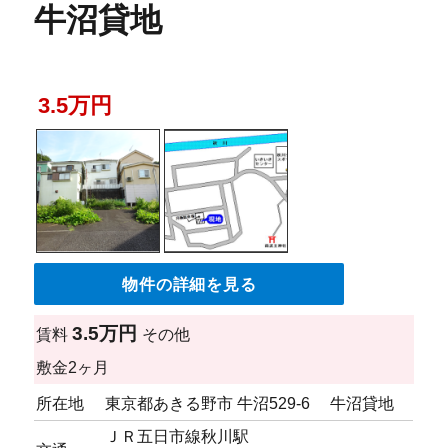
牛沼貸地
3.5万円
物件の詳細を見る
3.5万円
賃料
その他
敷金
2ヶ月
所在地
東京都あきる野市 牛沼529-6 牛沼貸地
ＪＲ五日市線秋川駅