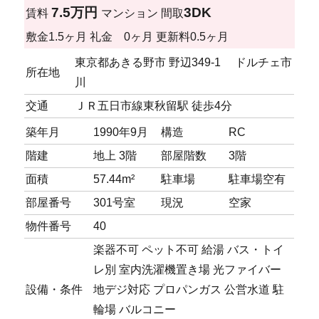
7.5万円
3DK
賃料
マンション
間取
敷金
1.5ヶ月
礼金
0ヶ月
更新料
0.5ヶ月
東京都あきる野市 野辺349-1 ドルチェ市
所在地
川
交通
ＪＲ五日市線東秋留駅 徒歩4分
築年月
1990年9月
構造
RC
階建
地上 3階
部屋階数
3階
面積
57.44m²
駐車場
駐車場
空有
部屋番号
301号室
現況
空家
物件番号
40
楽器不可
ペット不可
給湯
バス・トイ
レ別
室内洗濯機置き場
光ファイバー
設備・条件
地デジ対応
プロパンガス
公営水道
駐
輪場
バルコニー