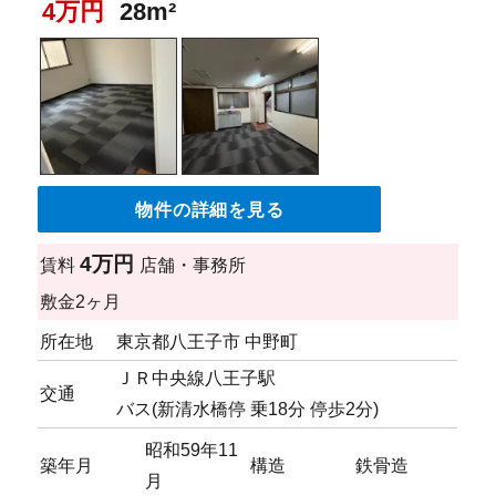
4万円
28m²
物件の詳細を見る
4万円
賃料
店舗・事務所
敷金
2ヶ月
所在地
東京都八王子市 中野町
ＪＲ中央線八王子駅
交通
バス(新清水橋停 乗18分 停歩2分)
昭和59年11
築年月
構造
鉄骨造
月