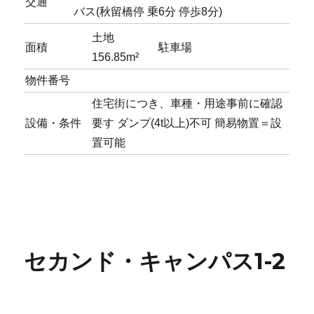
交通
バス(秋留橋停 乗6分 停歩8分)
土地
面積
駐車場
156.85m²
物件番号
住宅街につき、車種・用途事前に確認
設備・条件
要す ダンプ(4t以上)不可 簡易物置＝設
置可能
セカンド・キャンパス1-2