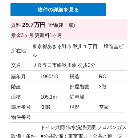
物件の詳細を見る
29.7万円
賃料
店舗(建一部)
敷金
3ヶ月
更新料
1ヶ月
東京都あきる野市 秋川１丁目 増進堂ビ
所在地
ル
交通
ＪＲ五日市線秋川駅 徒歩2分
築年月
1990/10
構造
RC
階建
部屋階数
3階
面積
105.1m²
駐車場
部屋番号
３階
現況
空家
物件番号
トイレ共同
温水洗浄便座
プロパンガス
設備・条件
■公共設備：東京電力・公共水道・プ