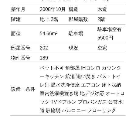
築年月
2008年10月
構造
木造
階建
地上 2階
部屋階数
2階
駐車場
空有
面積
54.66m²
駐車場
5500円
部屋番号
202
現況
空家
物件番号
189
ペット不可
角部屋
IHコンロ
カウンタ
ーキッチン
給湯
追い焚き
バス・トイ
レ別
温水洗浄便座
エアコン
床下収納
設備・条件
室内洗濯機置き場
地デジ対応
オートロ
ック
TVドアホン
プロパンガス
公営水
道
駐輪場
バルコニー
フローリング