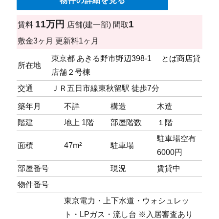
物件の詳細を見る
11万円
1
賃料
店舗(建一部)
間取
敷金
3ヶ月
更新料
1ヶ月
東京都 あきる野市野辺398-1 とば商店貸
所在地
店舗２号棟
交通
ＪＲ五日市線東秋留駅 徒歩7分
築年月
不詳
構造
木造
階建
地上 1階
部屋階数
１階
駐車場
空有
面積
47m²
駐車場
6000円
部屋番号
現況
賃貸中
物件番号
東京電力・上下水道・ウォシュレッ
ト・LPガス・流し台 ※入居審査あり