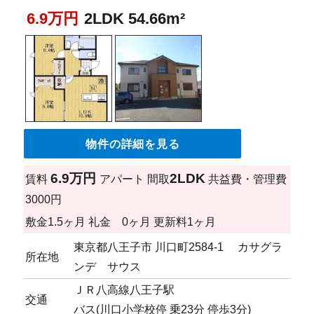
6.9万円
2LDK 54.66m²
物件の詳細を見る
6.9万円
2LDK
賃料
アパート
間取
共益費・管理費
3000円
敷金
1.5ヶ月
礼金
0ヶ月
更新料
1ヶ月
東京都八王子市 川口町2584-1 カサグラ
所在地
ンデ サウス
ＪＲ八高線八王子駅
交通
バス(川口小学校停 乗23分 停歩3分)