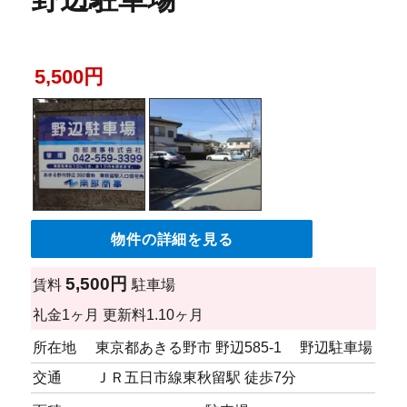
5,500円
物件の詳細を見る
5,500円
賃料
駐車場
礼金
1ヶ月
更新料
1.10ヶ月
所在地
東京都あきる野市 野辺585-1 野辺駐車場
交通
ＪＲ五日市線東秋留駅 徒歩7分