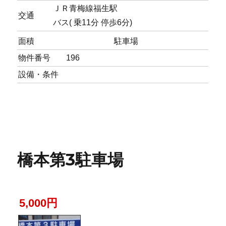
ＪＲ青梅線福生駅
交通
バス( 乗11分 停歩6分)
面積
駐車場
物件番号
196
設備・条件
橋本第3駐車場
5,000円