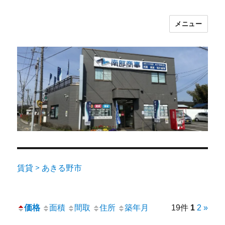
メニュー
賃貸 > あきる野市
価格
面積
間取
住所
築年月
19件
1
2
»