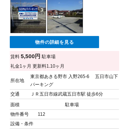
物件の詳細を見る
5,500円
賃料
駐車場
礼金
1ヶ月
更新料
1.10ヶ月
東京都あきる野市 入野265-6 五日市山下
所在地
パーキング
交通
ＪＲ五日市線武蔵五日市駅 徒歩6分
面積
駐車場
物件番号
112
設備・条件