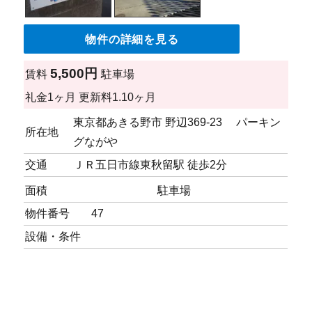
物件の詳細を見る
5,500円
賃料
駐車場
礼金
1ヶ月
更新料
1.10ヶ月
東京都あきる野市 野辺369-23 パーキン
所在地
グながや
交通
ＪＲ五日市線東秋留駅 徒歩2分
面積
駐車場
物件番号
47
設備・条件