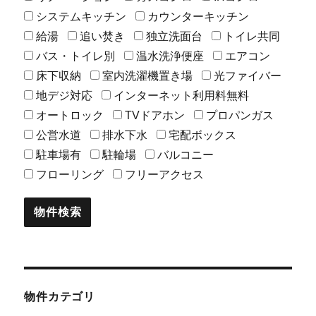
システムキッチン
カウンターキッチン
給湯
追い焚き
独立洗面台
トイレ共同
バス・トイレ別
温水洗浄便座
エアコン
床下収納
室内洗濯機置き場
光ファイバー
地デジ対応
インターネット利用料無料
オートロック
TVドアホン
プロパンガス
公営水道
排水下水
宅配ボックス
駐車場有
駐輪場
バルコニー
フローリング
フリーアクセス
物件カテゴリ