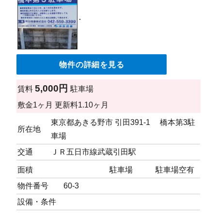
物件の詳細を見る
5,000円
賃料
駐車場
敷金
1ヶ月
更新料
1.10ヶ月
東京都あきる野市 引田391-1 橋本第3駐
所在地
車場
交通
ＪＲ五日市線武蔵引田駅
面積
駐車場
駐車場
空有
物件番号
60-3
設備・条件