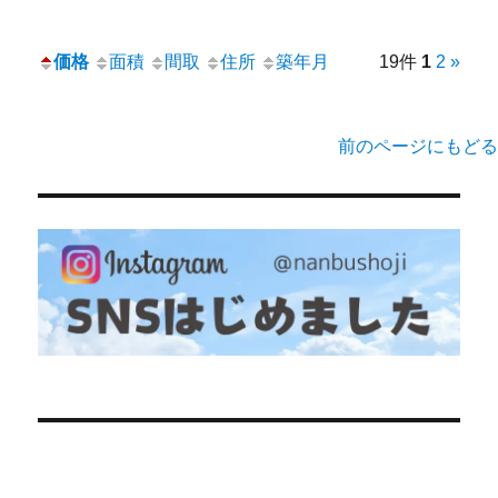
価格
面積
間取
住所
築年月
19件
1
2
»
前のページにもどる