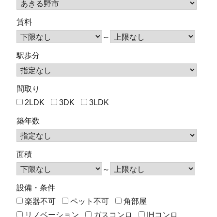
賃料
～
駅歩分
間取り
2LDK
3DK
3LDK
築年数
面積
～
設備・条件
楽器不可
ペット不可
角部屋
リノベーション
ガスコンロ
IHコンロ