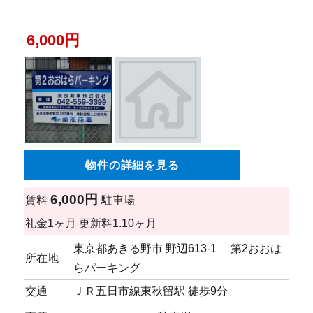
6,000円
物件の詳細を見る
6,000円
賃料
駐車場
礼金
1ヶ月
更新料
1.10ヶ月
東京都あきる野市 野辺613-1 第2おおは
所在地
らパーキング
交通
ＪＲ五日市線東秋留駅 徒歩9分