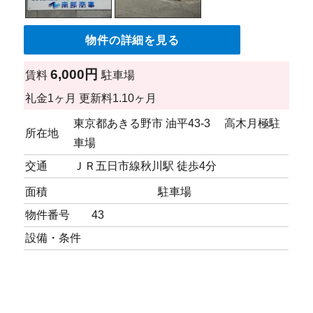
物件の詳細を見る
6,000円
賃料
駐車場
礼金
1ヶ月
更新料
1.10ヶ月
東京都あきる野市 油平43-3 高木月極駐
所在地
車場
交通
ＪＲ五日市線秋川駅 徒歩4分
面積
駐車場
物件番号
43
設備・条件